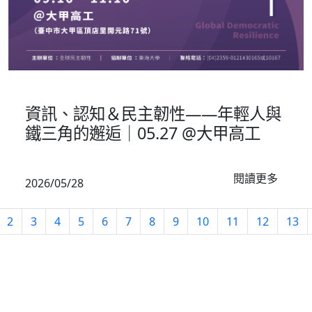
校園推廣
資訊、認知＆民主韌性——年輕人與
鐵三角的邂逅｜05.27 @大甲高工
閱讀更多
2026/05/28
2
3
4
5
6
7
8
9
10
11
12
13