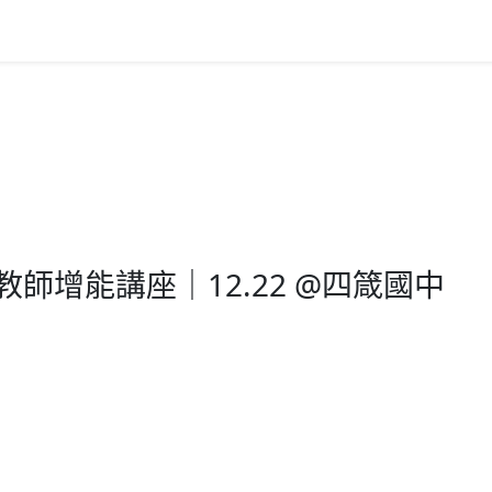
關於我們
資訊分享
名家
校園推廣
校園推廣
教師增能講座｜12.22 @四箴國中